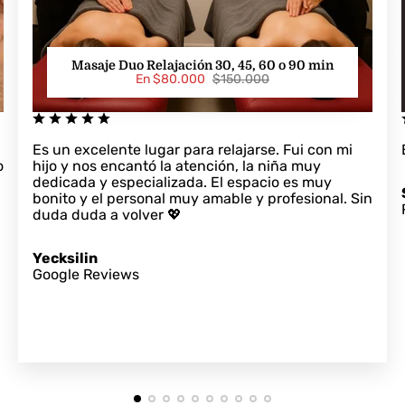
Masaje Duo Relajación 30, 45, 60 o 90 min
P
P
En $80.000
$150.000
r
r
e
e
c
c
i
i
Es un excelente lugar para relajarse. Fui con mi
o
o
o
hijo y nos encantó la atención, la niña muy
d
n
e
o
dedicada y especializada. El espacio es muy
v
r
bonito y el personal muy amable y profesional. Sin
e
m
duda duda a volver 💖
n
a
t
l
a
Yecksilin
Google Reviews