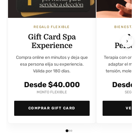
REGALO FLEXIBLE
BIENESTAR
Gift Card Spa
Ma
›
Experience
Perso
Compra online en minutos y deja que
Terapia con orien
esa persona elija su experiencia.
adaptar el mas
Válida por 180 días.
tensión, molestia
Desde $40.000
Desde 
MONTO FLEXIBLE
SEGÚN 
COMPRAR GIFT CARD
VER 