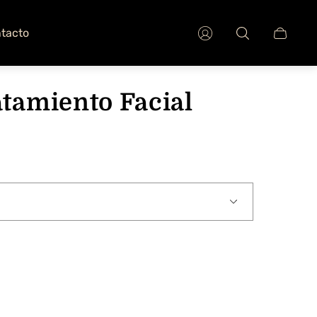
tacto
Cajón
del
carro.
atamiento Facial