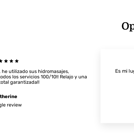
Op
Es mi lu
 he utilizado sus hidromasajes,
odos los servicios 100/10!! Relajo y una
otal garantizada!!
therine
le review