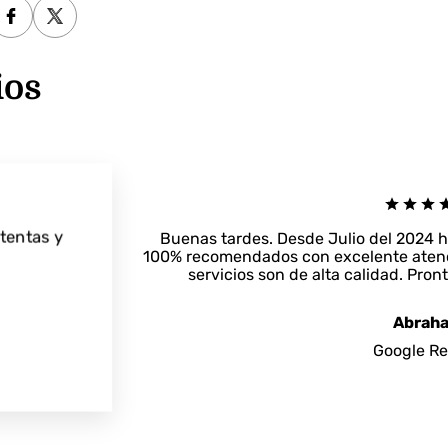
ios
atentas y
Buenas tardes. Desde Julio del 2024 h
100% recomendados con excelente atenció
servicios son de alta calidad. Pro
Abrah
Google R