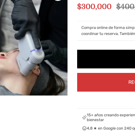
P
P
$300,000
$400
r
r
e
e
Compra online de forma simple 
coordinar tu reserva. También
c
c
i
i
o
o
d
n
e
o
RE
v
r
e
m
n
a
t
l
15+ años creando experien
bienestar
a
4,8 ★ en Google con 240 o